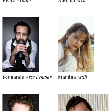
Elvira
Ariano
Andrea
Arru
Fernando
Arze Echalar
Martina
Attili