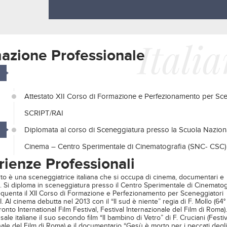
Itali
azione Professionale
Attestato XII Corso di Formazione e Perfezionamento per Sce
SCRIPT/RAI
Diplomata al corso di Sceneggiatura presso la Scuola Nazion
Cinema – Centro Sperimentale di Cinematografia (SNC- CSC)
rienze Professionali
rto è una sceneggiatrice italiana che si occupa di cinema, documentari e
e. Si diploma in sceneggiatura presso il Centro Sperimentale di Cinematog
quenta il XII Corso di Formazione e Perfezionamento per Sceneggiatori
 Al cinema debutta nel 2013 con il “Il sud è niente” regia di F. Mollo (64° 
ronto International Film Festival, Festival Internazionale del Film di Roma)
sale italiane il suo secondo film “Il bambino di Vetro” di F. Cruciani (Festiv
ale del Film di Roma) e il documentario “Gesù è morto per i peccati degli 