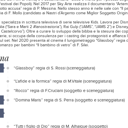
estival dei Popoli). Nel 2017 per Sky Arte realizza il documentario “Artemi
sotto accusa” regia di P. Messina. Nello stesso anno è nelle sale con “Il p
egia di F. Mollo (candidato ai Nastri d’Argento come Miglior Soggetto Origina
 specializza in scrittura televisiva di serie televisive Kids. Lavora per Dis
lia (“Sara e Marti 2 #lanostrastoria”), Rai Gulp (“JAMS”, “JAMS 2”) e Disney 
i Castelcorvo”). Oltre a curare lo sviluppo della bibbia e la stesura dei cop
rie, si occupa della consulenza per i casting dei protagonisti e affianca l’a
ul set. Nel 2020 presenta al cinema il lungometraggio “Glassboy” regia d
romanzo per bambini “Il bambino di vetro” di F. Silei.
ma
“Glassboy” regia di S. Rossi (sceneggiatura)
“L’afide e la formica” regia di M.Vitale (sceneggiatura)
“Rocco” regia di F.Cruciani (soggetto e sceneggiatura)
“Domina Maris” regia di S. Perra (soggetto e sceneggiatura)
“Tutti i figlio di Dio” regia di M. Alhaique (soggetto)