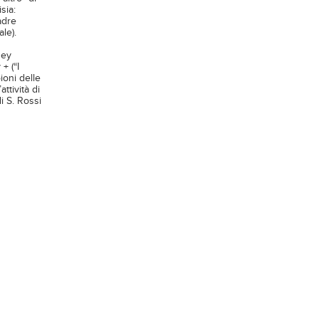
sia:
adre
le).
ney
+ (“I
ioni delle
ttività di
i S. Rossi