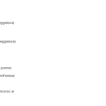
eggiatura)
neggiatura)
) premio
lmFestival
oncorso al