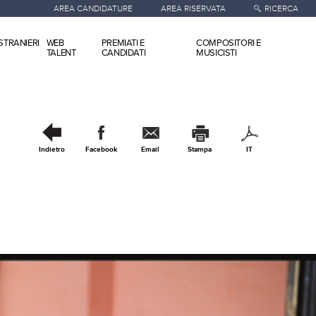
AREA CANDIDATURE
AREA RISERVATA
RICERCA
STRANIERI
WEB
PREMIATI E
COMPOSITORI E
TALENT
CANDIDATI
MUSICISTI
Indietro
Facebook
Email
Stampa
IT