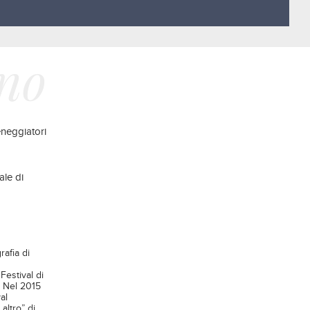
ano
neggiatori
ale di
rafia di
Festival di
. Nel 2015
al
altro” di