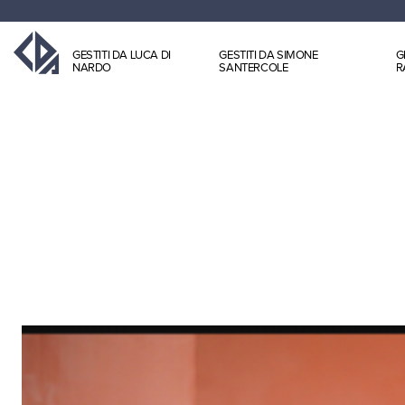
GESTITI DA LUCA DI
GESTITI DA SIMONE
G
NARDO
SANTERCOLE
R