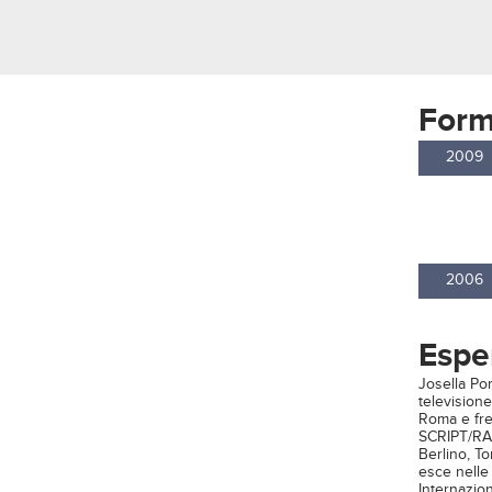
Form
2009
2006
Espe
Josella Po
television
Roma e fre
SCRIPT/RAI.
Berlino, To
esce nelle 
Internazion