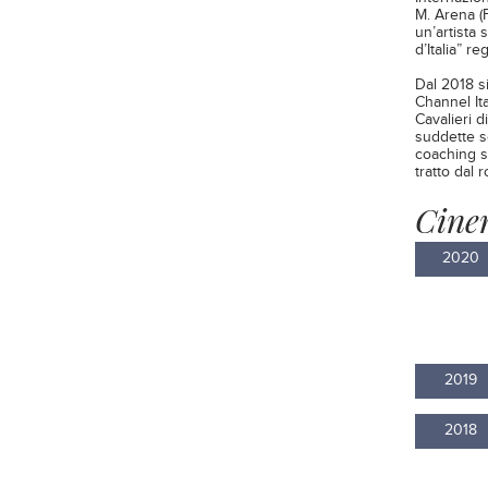
M. Arena (F
un’artista 
d’Italia” r
Dal 2018 si
Channel Ita
Cavalieri d
suddette se
coaching s
tratto dal 
Cine
2020
2019
2018