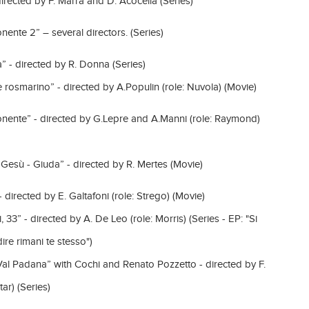
- directed by F. Marra and D. Acocella (Series)
nente 2” – several directors. (Series)
” - directed by R. Donna (Series)
rosmarino” - directed by A.Populin (role: Nuvola) (Movie)
onente” - directed by G.Lepre and A.Manni (role: Raymond)
i Gesù - Giuda” - directed by R. Mertes (Movie)
 directed by E. Galtafoni (role: Strego) (Movie)
, 33” - directed by A. De Leo (role: Morris) (Series - EP: "Si
dire rimani te stesso")
Val Padana” with Cochi and Renato Pozzetto - directed by F.
tar) (Series)