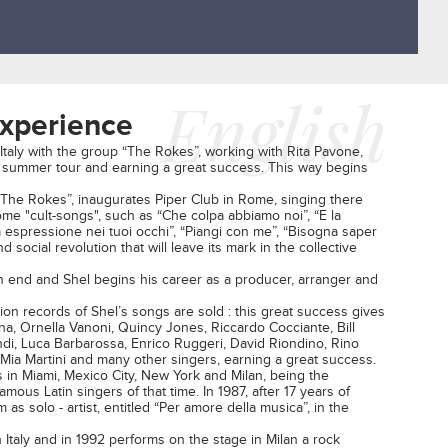
English
Experience
 Italy with the group “The Rokes”, working with Rita Pavone,
r summer tour and earning a great success. This way begins
 “The Rokes”, inaugurates Piper Club in Rome, singing there
me "cult-songs", such as “Che colpa abbiamo noi”, “E la
a espressione nei tuoi occhi”, “Piangi con me”, “Bisogna saper
 social revolution that will leave its mark in the collective
 end and Shel begins his career as a producer, arranger and
on records of Shel’s songs are sold : this great success gives
a, Ornella Vanoni, Quincy Jones, Riccardo Cocciante, Bill
ndi, Luca Barbarossa, Enrico Ruggeri, David Riondino, Rino
Mia Martini and many other singers, earning a great success.
s in Miami, Mexico City, New York and Milan, being the
ous Latin singers of that time. In 1987, after 17 years of
as solo - artist, entitled “Per amore della musica”, in the
in Italy and in 1992 performs on the stage in Milan a rock