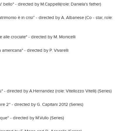
u' bello" - directed by M.Cappelli(role: Daniela's father)
trimonio è in crisi” - directed by A. Albanese (Co - star, role:
 alle crociate" - directed by M. Monicelli
lia americana" - directed by P. Vivarelli
" - directed by A.Hernandez (role: Vitellozzo Vitelli) (Series)
tore 2'' - directed by G. Capitani 2012 (Series)
nque'' - directed by M.Vullo (Series)