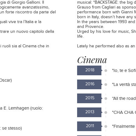
a di Giorgio Gallioni. Il
musical: “BACKSTAGE: the big d
logicamente avanzatissimo,
Grauso from Cagliari as sponsor,
un forte riscontro da parte del
performance born with Gianni Mi
born in Italy, doesn’t have any 
li vive tra l’Italia e la
In the years between 1993 and 19
and Provence.
strare un nuovo capitolo della
Urged by his love for music, S
life.
i ruoli sia al Cinema che in
Lately he performed also as an
Cinema
2018
"Io, te e So
 Oscar)
2016
"La verità s
2015
''All the ro
 da E. Lemhagen (ruolo:
2013
"CHA CHA CHA
2011
"Finalmente l
: se stesso)