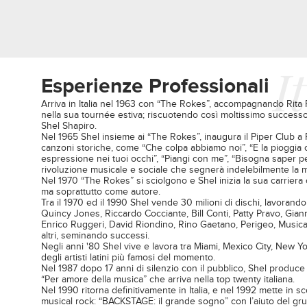
I
Esperienze Professionali
Arriva in Italia nel 1963 con “The Rokes”, accompagnando Rita 
nella sua tournée estiva; riscuotendo così moltissimo successo. 
Shel Shapiro.
Nel 1965 Shel insieme ai “The Rokes”, inaugura il Piper Club a
canzoni storiche, come “Che colpa abbiamo noi”, “E la pioggia 
espressione nei tuoi occhi”, “Piangi con me”, “Bisogna saper per
rivoluzione musicale e sociale che segnerà indelebilmente la m
Nel 1970 “The Rokes” si sciolgono e Shel inizia la sua carriera
ma soprattutto come autore.
Tra il 1970 ed il 1990 Shel vende 30 milioni di dischi, lavorand
Quincy Jones, Riccardo Cocciante, Bill Conti, Patty Pravo, Gia
Enrico Ruggeri, David Riondino, Rino Gaetano, Perigeo, Musican
altri, seminando successi.
Negli anni '80 Shel vive e lavora tra Miami, Mexico City, New 
degli artisti latini più famosi del momento.
Nel 1987 dopo 17 anni di silenzio con il pubblico, Shel produce u
“Per amore della musica” che arriva nella top twenty italiana.
Nel 1990 ritorna definitivamente in Italia, e nel 1992 mette in
musical rock: “BACKSTAGE: il grande sogno” con l’aiuto del gr