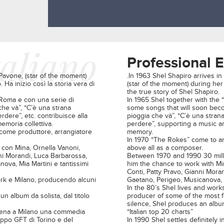
taliano
Professional 
Pavone, (star of the moment)
.In 1963 Shel Shapiro arrives in
Ha inizio così la storia vera di
(star of the moment) during he
the true story of Shel Shapiro.
 Roma e con una serie di
In 1965 Shel together with the
che và”, “C’è una strana
some songs that will soon beco
dere”, etc. contribuisce alla
pioggia che và”, “C’è una stran
emoria collettiva.
perdere”, supporting a music and
 come produttore, arrangiatore
memory.
In 1970 “The Rokes” come to an
o con Mina, Ornella Vanoni,
above all as a composer.
nni Morandi, Luca Barbarossa,
Between 1970 and 1990 30 milli
ova, Mia Martini e tantissimi
him the chance to work with Min
Conti, Patty Pravo, Gianni Mora
York e Milano, producendo alcuni
Gaetano, Perigeo, Musicanova, 
In the 80’s Shel lives and work
n album da solista, dal titolo
producer of some of the most fam
silence, Shel produces an album 
 scena a Milano una commedia
“Italian top 20 charts”
uppo GFT di Torino e del
In 1990 Shel settles definitely 