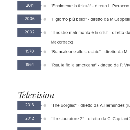
2011
"Finalmente la felicità" - diretto L. Pieraccio
2006
"Il giorno più bello" - diretto da M.Cappell
2002
“Il nostro matrimonio è in crisi” - diretto d
Makerback)
1970
"Brancaleone alle crociate" - diretto da M. 
1964
"Rita, la figlia americana" - diretto da P. Viv
Television
2013
"The Borgias" - diretto da A.Hernandez (ruol
2012
''Il restauratore 2'' - diretto da G. Capitani