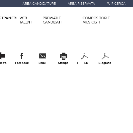
AREA CANDIDATURE
AREA RISERVATA
RICERCA
STRANIERI
WEB
PREMIATI E
COMPOSITORI E
TALENT
CANDIDATI
MUSICISTI
ietro
Facebook
Email
Stampa
IT
EN
Biografia