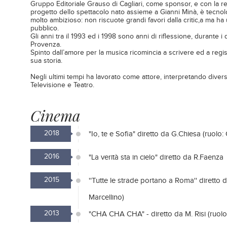
Gruppo Editoriale Grauso di Cagliari, come sponsor, e con la regi
progetto dello spettacolo nato assieme a Gianni Minà, è tecno
molto ambizioso: non riscuote grandi favori dalla critic,a ma ha 
pubblico.
Gli anni tra il 1993 ed i 1998 sono anni di riflessione, durante i qua
Provenza.
Spinto dall’amore per la musica ricomincia a scrivere ed a regi
sua storia.
Negli ultimi tempi ha lavorato come attore, interpretando divers
Televisione e Teatro.
Cinema
2018
"Io, te e Sofia" diretto da G.Chiesa (ruolo:
2016
"La verità sta in cielo" diretto da R.Faenza
2015
''Tutte le strade portano a Roma'' diretto
Marcellino)
2013
"CHA CHA CHA" - diretto da M. Risi (ruolo