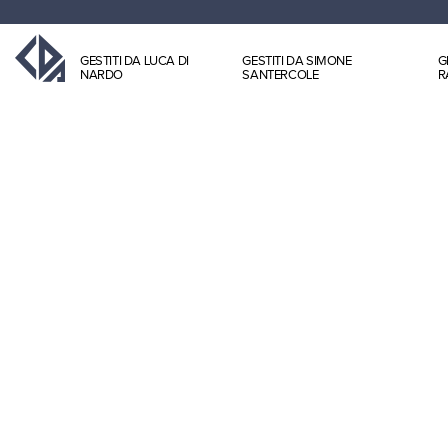
GESTITI DA LUCA DI
GESTITI DA SIMONE
G
NARDO
SANTERCOLE
R