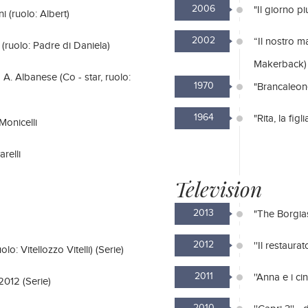
2006
"Il giorno pi
ni (ruolo: Albert)
2002
“Il nostro ma
i (ruolo: Padre di Daniela)
Makerback)
a A. Albanese (Co - star, ruolo:
1970
"Brancaleone
1964
"Rita, la fig
Monicelli
arelli
Television
2013
"The Borgias
2012
''Il restaura
o: Vitellozzo Vitelli) (Serie)
2011
''Anna e i ci
 2012 (Serie)