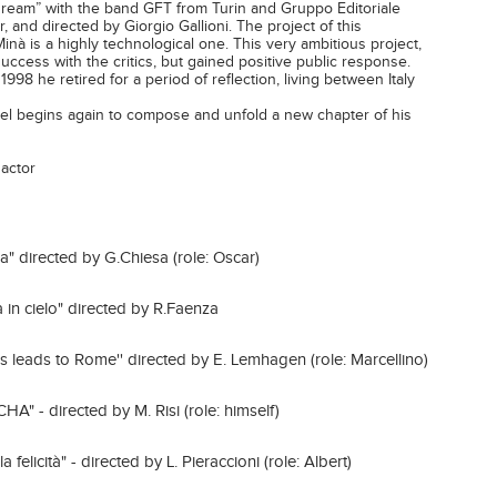
ream” with the band GFT from Turin and Gruppo Editoriale
 and directed by Giorgio Gallioni. The project of this
nà is a highly technological one. This very ambitious project,
success with the critics, but gained positive public response.
98 he retired for a period of reflection, living between Italy
hel begins again to compose and unfold a new chapter of his
 actor
fia" directed by G.Chiesa (role: Oscar)
ta in cielo" directed by R.Faenza
ads leads to Rome'' directed by E. Lemhagen (role: Marcellino)
" - directed by M. Risi (role: himself)
a felicità" - directed by L. Pieraccioni (role: Albert)