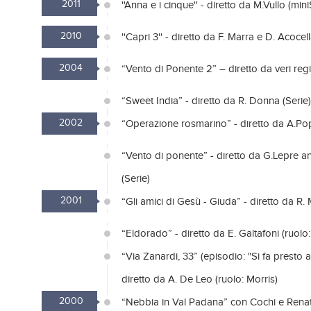
2011
''Anna e i cinque'' - diretto da M.Vullo (mini
2010
''Capri 3'' - diretto da F. Marra e D. Acocell
2004
“Vento di Ponente 2” – diretto da veri regis
“Sweet India” - diretto da R. Donna (Serie)
2002
“Operazione rosmarino” - diretto da A.Popu
“Vento di ponente” - diretto da G.Lepre 
(Serie)
2001
“Gli amici di Gesù - Giuda” - diretto da R. 
“Eldorado” - diretto da E. Galtafoni (ruolo:
“Via Zanardi, 33” (episodio: "Si fa presto a
diretto da A. De Leo (ruolo: Morris)
2000
“Nebbia in Val Padana” con Cochi e Renato