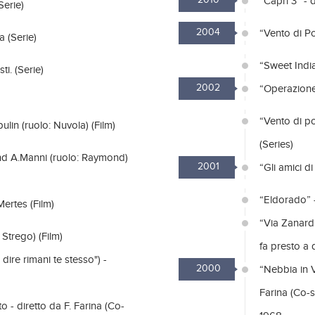
2010
''Capri 3'' 
Serie)
2004
“Vento di Po
a (Serie)
“Sweet India
ti. (Serie)
2002
“Operazione 
“Vento di p
lin (ruolo: Nuvola) (Film)
(Series)
and A.Manni (ruolo: Raymond)
2001
“Gli amici d
“Eldorado” -
Mertes (Film)
“Via Zanardi
 Strego) (Film)
fa presto a 
 dire rimani te stesso") -
2000
“Nebbia in 
Farina (Co-s
 - diretto da F. Farina (Co-