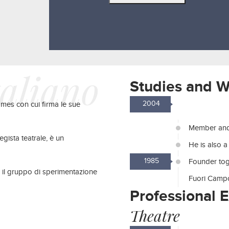
taliano
Studies and 
2004
ames con cui firma le sue
Member and
regista teatrale, è un
He is also a
1985
Founder tog
a il gruppo di sperimentazione
Fuori Camp
Professional 
Theatre