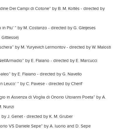
udine Dei Campi di Cotone” by B. M. Koltès - directed by
in Piu’ ” by M. Costanzo - directed by G. Gleijeses
Gittiesse)
schera” by M. Yuryevich Lermontov - directed by W. Malosti
ll’Armadio” by E. Flaiano - directed by E. Marcucci
aleo” by E. Flaiano - directed by G. Navello
n Leuco’ ” by C. Pavese - directed by Cherif
io in Assenza di Voglia di Onorio Utoianni Poeta” by A.
M. Nunzi
 by J. Genet - directed by K. M. Gruber
uorio VS Daniele Sepe” by A. Iuorio and D. Sepe