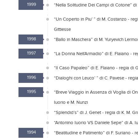
1999
“Nella Solitudine Dei Campi di Cotone” di B
“Un Coperto in Piu’ ” di M. Costanzo - reg
Gittiesse
1998
“Ballo in Maschera” di M. Yuryevich Lermon
1997
“La Donna Nell’Armadio” di E. Flaiano - re
“Il Caso Papaleo” di E. Flaiano - regia di 
1996
“Dialoghi con Leuco’ ” di C. Pavese - regia
1995
“Breve Viaggio in Assenza di Voglia di On
Iuorio e M. Nunzi
“Splendid’s” di J. Genet - regia di K. M. G
“Antonino Iuorio VS Daniele Sepe” di A. I
1994
“Beatitudine e Patimento” di F. Suriano - r