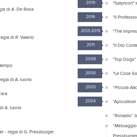
2019
"Satyricon" 
regia di A. De Rosa
2016
"Il Professi
2013-2015
"The Impresa
egia di R. Valerio
2011
"Il Dio Cont
2008
"Top Dogs" 
ntempo
2006
"Le Cose Sot
regia di A. Iuorio
2005
“Piccola Ali
rara
2004
“Apocalisse 
di A. Iuorio
“Ronaldo” by
“Messaggio p
er - regia di G. Pressburger
Pressburge