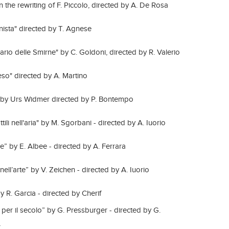
in the rewriting of F. Piccolo, directed by A. De Rosa
onista" directed by T. Agnese
rio delle Smirne" by C. Goldoni, directed by R. Valerio
eso" directed by A. Martino
by Urs Widmer directed by P. Bontempo
tili nell'aria" by M. Sgorbani - directed by A. Iuorio
ce” by E. Albee - directed by A. Ferrara
nell’arte” by V. Zeichen - directed by A. Iuorio
 R. Garcia - directed by Cherif
er il secolo” by G. Pressburger - directed by G.
r