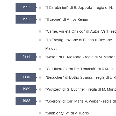
1993
“I Carabinieri” di B. Joppolo - regia di N.
1992
“Il Leone” di Amos Kenan
“Carne, Varietà Onirico” di Autori Vari - reg
“La Trasfigurazione di Benno il Ciccione” di
Malosti
1991
“Rasoi” di E. Moscato - regia di M. Marton
“Gli Ultimi Giorni Dell’Umanità” di K.Kraus 
1990
”Besucher” di Botho Strauss - regia di L. 
1989
“Woyzec” di G. Buchner - regia di M. Mart
1988
“Oberon” di Carl Maria V. Weber - regia di
“Simbionty IV” di A. Iuorio