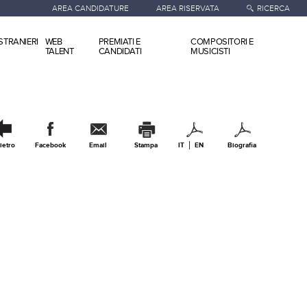
AREA CANDIDATURE
AREA RISERVATA
RICERCA
STRANIERI
WEB
PREMIATI E
COMPOSITORI E
TALENT
CANDIDATI
MUSICISTI
ietro
Facebook
Email
Stampa
IT
EN
Biografia