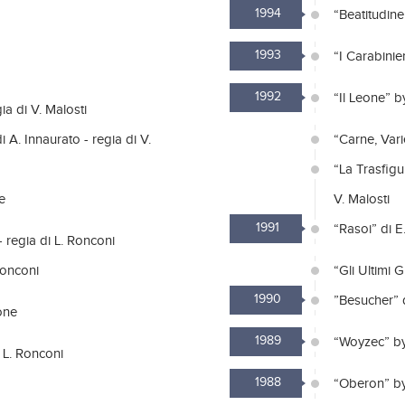
1994
“Beatitudine
1993
“I Carabinie
1992
“Il Leone” 
ia di V. Malosti
 A. Innaurato - regia di V.
“Carne, Vari
“La Trasfigu
e
V. Malosti
1991
“Rasoi” di 
- regia di L. Ronconi
Ronconi
“Gli Ultimi 
1990
”Besucher” 
one
1989
“Woyzec” by
 L. Ronconi
1988
“Oberon” by