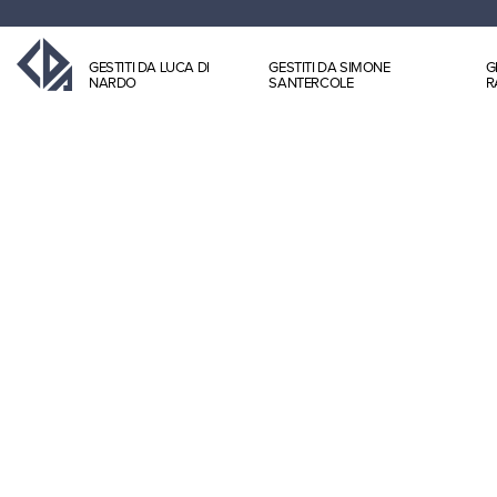
GESTITI DA LUCA DI
GESTITI DA SIMONE
G
NARDO
SANTERCOLE
R