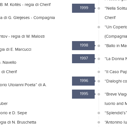
. M. Koltès - regia di Cherif
1999
“Nella Solit
ia di G. Gleijeses - Compagnia
Cherif
“Un Coperto 
tov - regia di W. Malosti
(Compagnia 
1998
“Ballo in Ma
gia di E. Marcucci
1997
“La Donna Ne
G. Navello
 di Cherif
“Il Caso Pap
1996
“Dialoghi co
orio Utoianni Poeta” di A.
1995
“Breve Viagg
ruber
Iuorio and 
uorio e D. Sepe
“Splendid’s”
egia di N. Bruschetta
“Antonino I