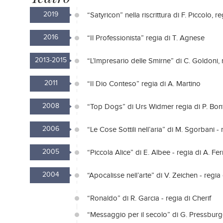
2019
“Satyricon” nella riscrittura di F. Piccolo, 
2016
“Il Professionista” regia di T. Agnese
2013-2015
“L’Impresario delle Smirne” di C. Goldoni, r
2011
“Il Dio Conteso” regia di A. Martino
2008
“Top Dogs” di Urs Widmer regia di P. Bo
2006
“Le Cose Sottili nell’aria” di M. Sgorbani - 
2005
“Piccola Alice” di E. Albee - regia di A. Fer
2004
“Apocalisse nell’arte” di V. Zeichen - regia 
“Ronaldo” di R. Garcia - regia di Cherif
“Messaggio per il secolo” di G. Pressburg