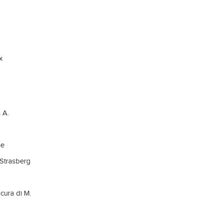
x
 A.
ne
 Strasberg
 cura di M.