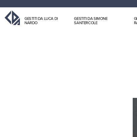
GESTITI DA LUCA DI
GESTITI DA SIMONE
G
NARDO
SANTERCOLE
R