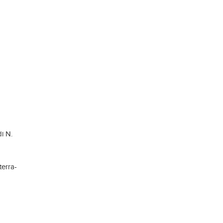
i N.
terra-