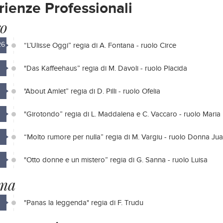
rienze Professionali
ro
26
“L’Ulisse Oggi” regia di A. Fontana - ruolo Circe
"Das Kaffeehaus” regia di M. Davoli - ruolo Placida
"About Amlet” regia di D. Pilli - ruolo Ofelia
"Girotondo” regia di L. Maddalena e C. Vaccaro - ruolo Maria
“Molto rumore per nulla” regia di M. Vargiu - ruolo Donna Jua
"Otto donne e un mistero” regia di G. Sanna - ruolo Luisa
ma
"Panas la leggenda" regia di F. Trudu