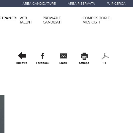
AREA CANDIDATURE
AREA RISERVATA
RICERCA
STRANIERI
WEB
PREMIATI E
COMPOSITORI E
TALENT
CANDIDATI
MUSICISTI
Indietro
Facebook
Email
Stampa
IT