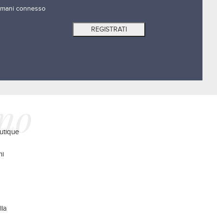
mani connesso
ano
utique
ni
lla