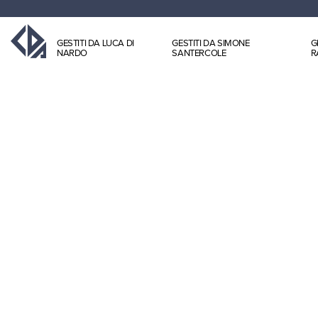
GESTITI DA LUCA DI
GESTITI DA SIMONE
G
NARDO
SANTERCOLE
R