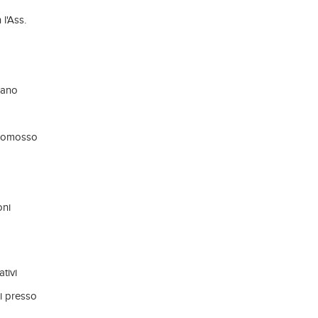
l'Ass.
lano
 promosso
oni
tivi
i presso