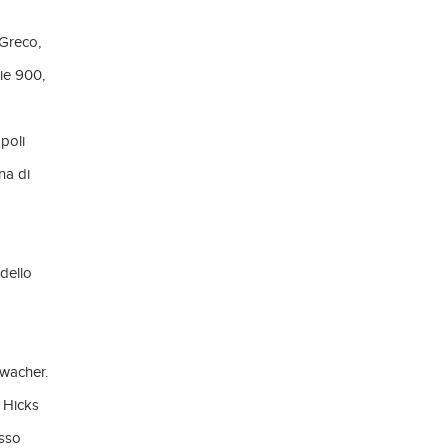
 Greco,
rie 900,
poli
na di
 dello
rwacher.
 Hicks
esso