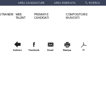
AREA CANDIDATURE
AREA RISERVATA
RICERCA
STRANIERI
WEB
PREMIATI E
COMPOSITORI E
TALENT
CANDIDATI
MUSICISTI
Indietro
Facebook
Email
Stampa
IT