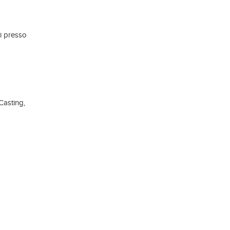
i presso
Casting,