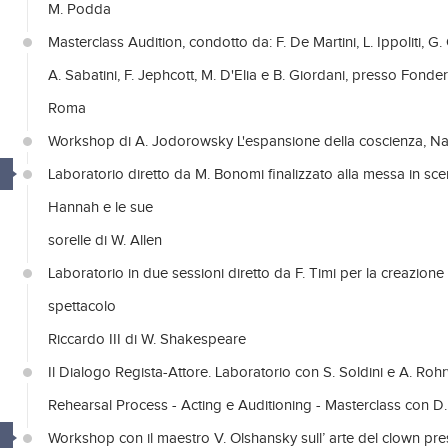
M. Podda
Masterclass Audition, condotto da: F. De Martini, L. Ippoliti, G.
A. Sabatini, F. Jephcott, M. D'Elia e B. Giordani, presso Fonde
Roma
Workshop di A. Jodorowsky L'espansione della coscienza, Na
Laboratorio diretto da M. Bonomi finalizzato alla messa in sce
Hannah e le sue
sorelle di W. Allen
Laboratorio in due sessioni diretto da F. Timi per la creazione
spettacolo
Riccardo III di W. Shakespeare
Il Dialogo Regista-Attore. Laboratorio con S. Soldini e A. Roh
Rehearsal Process - Acting e Auditioning - Masterclass con D.
Workshop con il maestro V. Olshansky sull’ arte del clown pr