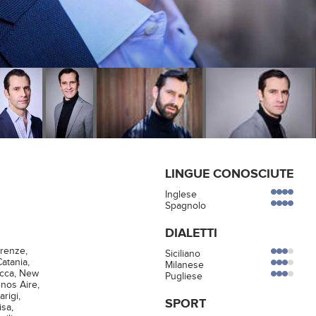
LINGUE CONOSCIUTE
Inglese
Spagnolo
DIALETTI
irenze,
Siciliano
Catania,
Milanese
cca, New
Pugliese
nos Aire,
rigi,
SPORT
isa,