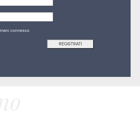
mani connesso
ano