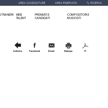
AREA CANDIDATURE
AREA RISERVATA
RICERCA
STRANIERI
WEB
PREMIATI E
COMPOSITORI E
TALENT
CANDIDATI
MUSICISTI
Indietro
Facebook
Email
Stampa
IT