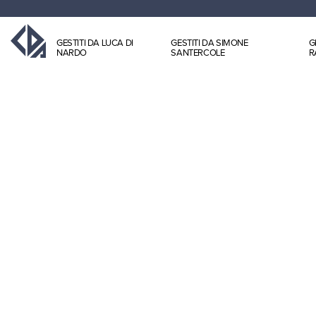
GESTITI DA LUCA DI
GESTITI DA SIMONE
G
NARDO
SANTERCOLE
R