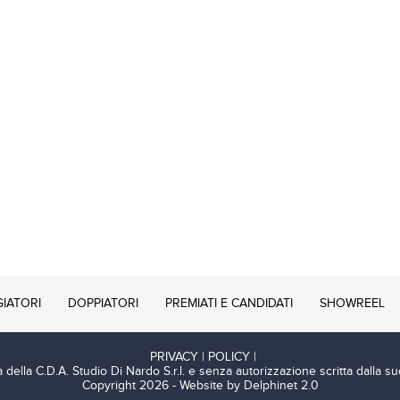
GIATORI
DOPPIATORI
PREMIATI E CANDIDATI
SHOWREEL
|
PRIVACY | POLICY |
 della C.D.A. Studio Di Nardo S.r.l. e senza autorizzazione scritta dalla su
Copyright 2026 -
Website by Delphinet 2.0