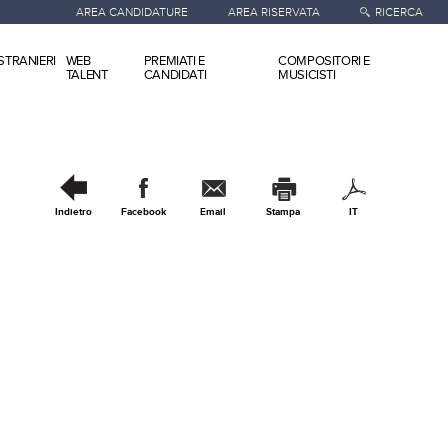
AREA CANDIDATURE
AREA RISERVATA
RICERCA
STRANIERI
WEB
PREMIATI E
COMPOSITORI E
TALENT
CANDIDATI
MUSICISTI
Indietro
Facebook
Email
Stampa
IT