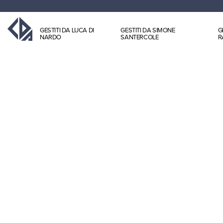
GESTITI DA LUCA DI
GESTITI DA SIMONE
G
NARDO
SANTERCOLE
R